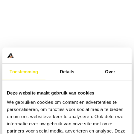
Toestemming
Details
Over
Deze website maakt gebruik van cookies
We gebruiken cookies om content en advertenties te
personaliseren, om functies voor social media te bieden
en om ons websiteverkeer te analyseren. Ook delen we
informatie over uw gebruik van onze site met onze
Application error: a
client
-side exception has occurred while
partners voor social media, adverteren en analyse. Deze
loading
www.abd.nl
(see the
browser console
for more