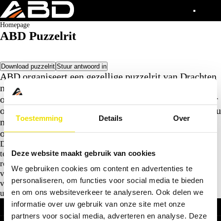
Homepage
ABD Puzzelrit
Download puzzelrit
Stuur antwoord in
ABD organiseert een gezellige puzzelrit van Drachten
naar het iconische TT Circuit in Assen. Een
ontspannen rit, waarbij het niet om snelheid gaat maar
om goed kijken en plezier. Iedereen kan meedoen. Of u
Toestemming
Details
Over
nu alleen rijdt, met uw partner of samen met vrienden
of het gezin.
De puzzelrit is zo opgezet dat het voor iedereen leuk en goed
Deze website maakt gebruik van cookies
te volgen is. U rijdt op uw eigen tempo en volgt een duidelijke
routebeschrijving. De route voert u langs mooie wegen en
We gebruiken cookies om content en advertenties te
verrassende plekken, met onderweg opdrachten die zorgen
personaliseren, om functies voor social media te bieden
voor een leuke uitdaging. Aan het einde van de puzzelrit kunt
en om ons websiteverkeer te analyseren. Ook delen we
u de antwoorden hier op deze pagina invullen.
Direct naar
informatie over uw gebruik van onze site met onze
Acties
partners voor social media, adverteren en analyse. Deze
Onderhoud
Zakelijk rijden