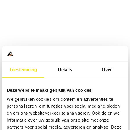
Toestemming
Details
Over
Deze website maakt gebruik van cookies
We gebruiken cookies om content en advertenties te
personaliseren, om functies voor social media te bieden
en om ons websiteverkeer te analyseren. Ook delen we
informatie over uw gebruik van onze site met onze
Application error: a
client
-side exception has occurred while
partners voor social media, adverteren en analyse. Deze
loading
www.abd.nl
(see the
browser console
for more