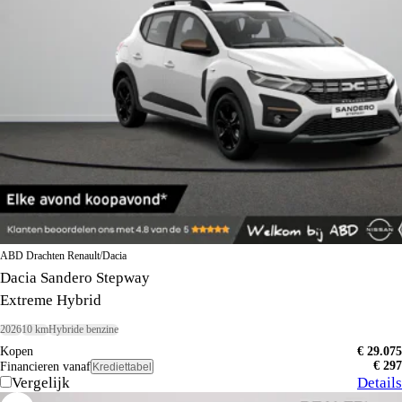
ABD Drachten Renault/Dacia
Dacia Sandero Stepway
Extreme Hybrid
2026
10 km
Hybride benzine
Kopen
€ 29.075
€ 297
Financieren vanaf
Krediettabel
Vergelijk
Details