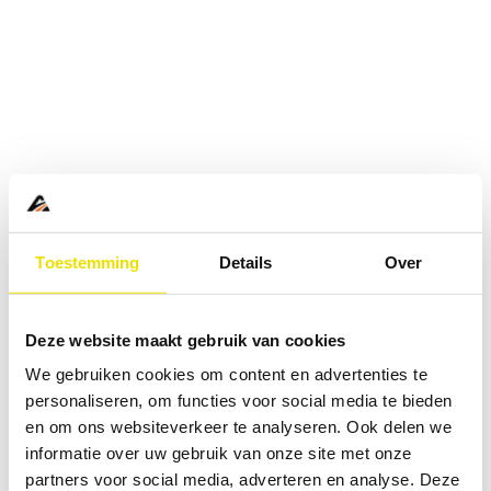
Toestemming
Details
Over
Deze website maakt gebruik van cookies
We gebruiken cookies om content en advertenties te
personaliseren, om functies voor social media te bieden
en om ons websiteverkeer te analyseren. Ook delen we
informatie over uw gebruik van onze site met onze
Application error: a
client
-side exception has occurred while
partners voor social media, adverteren en analyse. Deze
loading
www.abd.nl
(see the
browser console
for more