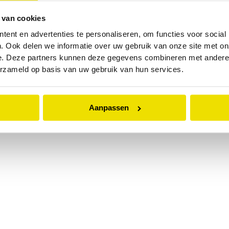
 van cookies
 exception has occurred while loading
www.abd.nl
(see the
browser
ent en advertenties te personaliseren, om functies voor social
. Ook delen we informatie over uw gebruik van onze site met on
e. Deze partners kunnen deze gegevens combineren met andere i
erzameld op basis van uw gebruik van hun services.
Aanpassen