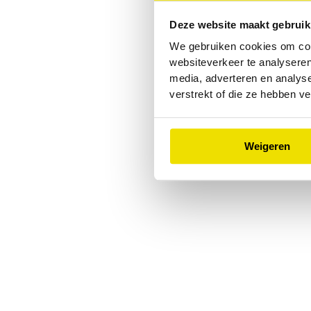
Deze website maakt gebruik
Application error: a
client
-side
We gebruiken cookies om cont
websiteverkeer te analyseren
media, adverteren en analys
verstrekt of die ze hebben v
Weigeren