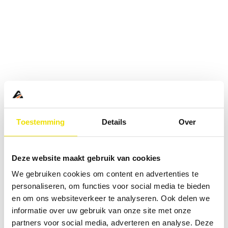
Toestemming
Details
Over
Deze website maakt gebruik van cookies
We gebruiken cookies om content en advertenties te
personaliseren, om functies voor social media te bieden
en om ons websiteverkeer te analyseren. Ook delen we
informatie over uw gebruik van onze site met onze
Application error: a
client
-side exception has occurred while
partners voor social media, adverteren en analyse. Deze
loading
www.abd.nl
(see the
browser console
for more