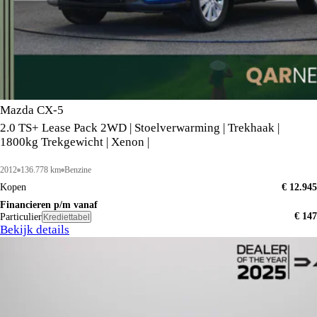
Mazda CX-5
2.0 TS+ Lease Pack 2WD | Stoelverwarming | Trekhaak |
1800kg Trekgewicht | Xenon |
2012
136.778 km
Benzine
Kopen
€ 12.945
Financieren p/m vanaf
€ 147
Particulier
Krediettabel
Bekijk details