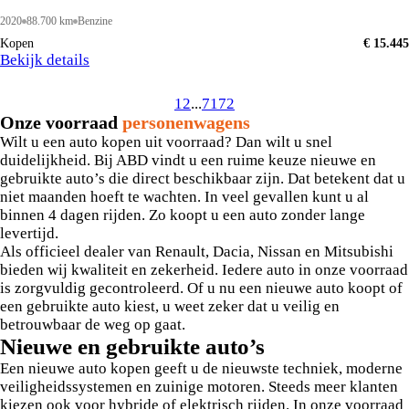
2020
88.700 km
Benzine
Kopen
€ 15.445
Bekijk details
1
2
...
71
72
Onze voorraad
personenwagens
Wilt u een auto kopen uit voorraad? Dan wilt u snel
duidelijkheid. Bij ABD vindt u een ruime keuze nieuwe en
gebruikte auto’s die direct beschikbaar zijn. Dat betekent dat u
niet maanden hoeft te wachten. In veel gevallen kunt u al
binnen 4 dagen rijden. Zo koopt u een auto zonder lange
levertijd.
Als officieel dealer van Renault, Dacia, Nissan en Mitsubishi
bieden wij kwaliteit en zekerheid. Iedere auto in onze voorraad
is zorgvuldig gecontroleerd. Of u nu een nieuwe auto koopt of
een gebruikte auto kiest, u weet zeker dat u veilig en
betrouwbaar de weg op gaat.
Nieuwe en gebruikte auto’s
Een nieuwe auto kopen geeft u de nieuwste techniek, moderne
veiligheidssystemen en zuinige motoren. Steeds meer klanten
kiezen ook voor hybride of elektrisch rijden. In onze voorraad