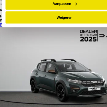
Aanpassen
2026
10 km
Hybride benzine
Kopen
€ 28.875
Financieren p/m vanaf
Weigeren
€ 295
Particulier
Krediettabel
Bekijk details