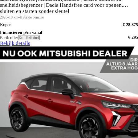
snelheidsbegrenzer | Dacia Handsfree card voor openen,
sluiten en starten zonder sleutel
2026
10 km
Hybride benzine
Kopen
€ 28.875
Financieren p/m vanaf
€ 295
Particulier
Krediettabel
Bekijk details