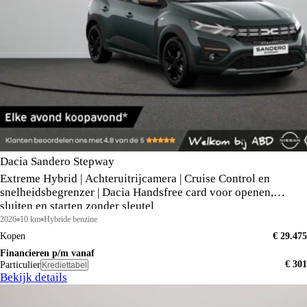
Dacia Sandero Stepway
Extreme Hybrid | Achteruitrijcamera | Cruise Control en
snelheidsbegrenzer | Dacia Handsfree card voor openen,
sluiten en starten zonder sleutel
2026
10 km
Hybride benzine
Kopen
€ 29.475
Financieren p/m vanaf
€ 301
Particulier
Krediettabel
Bekijk details