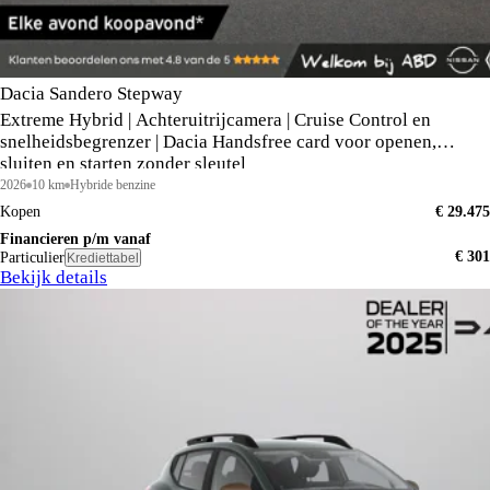
Dacia Sandero Stepway
Extreme Hybrid | Achteruitrijcamera | Cruise Control en
snelheidsbegrenzer | Dacia Handsfree card voor openen,
sluiten en starten zonder sleutel
2026
10 km
Hybride benzine
Kopen
€ 29.475
Financieren p/m vanaf
€ 301
Particulier
Krediettabel
Bekijk details