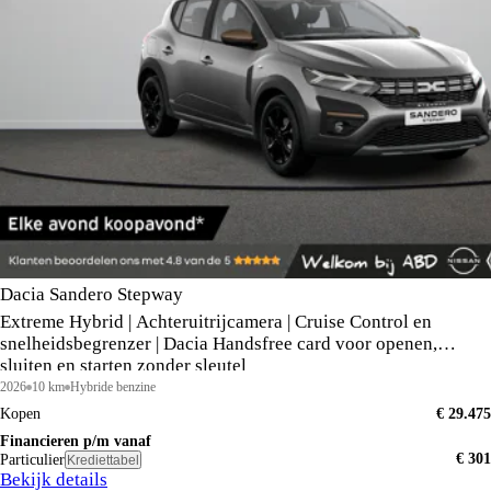
Dacia Sandero Stepway
Extreme Hybrid | Achteruitrijcamera | Cruise Control en
snelheidsbegrenzer | Dacia Handsfree card voor openen,
sluiten en starten zonder sleutel
2026
10 km
Hybride benzine
Kopen
€ 29.475
Financieren p/m vanaf
€ 301
Particulier
Krediettabel
Bekijk details