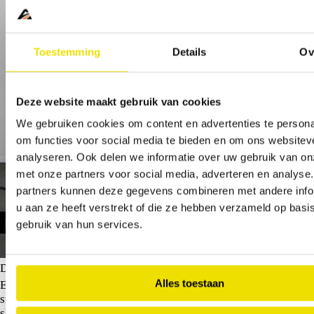
Toestemming
Details
Ov
Deze website maakt gebruik van cookies
We gebruiken cookies om content en advertenties te persona
om functies voor social media te bieden en om ons websitev
analyseren. Ook delen we informatie over uw gebruik van on
met onze partners voor social media, adverteren en analyse
partners kunnen deze gegevens combineren met andere info
u aan ze heeft verstrekt of die ze hebben verzameld op basi
gebruik van hun services.
Dacia Sandero Stepway
Alles toestaan
Extreme Hybrid | Achteruitrijcamera | Cruise Control en
snelheidsbegrenzer | Dacia Handsfree card voor openen,
sluiten en starten zonder sleutel