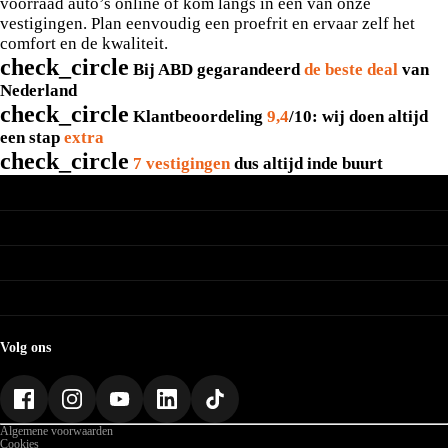
voorraad auto’s online of kom langs in een van onze
vestigingen. Plan eenvoudig een proefrit en ervaar zelf het
comfort en de kwaliteit.
check_circle
Bij ABD gegarandeerd
de beste deal
van
Nederland
check_circle
Klantbeoordeling
9,4
/10: wij doen altijd
een stap
extra
check_circle
7
vestigingen
dus altijd inde buurt
Direct naar
Acties
Onderhoud
Zakelijk rijden
Elektrisch rijden
Werkplaatsafspraak
Hybride rijden
Onze merken
EV Onderhoud
Thuis laden
Onderhoud
Renault
Private lease
Reparaties
Over ABD
Nissan
Auto huren
Schade
Dacia
Mijn ABD
Onze beloften
Mitsubishi
Vestigingen
Over ABD
Volg ons
Geschiedenis
Werken bij ABD
Nieuws
Gegevens
Algemene voorwaarden
Cookies