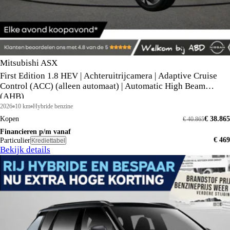
Mitsubishi ASX
First Edition 1.8 HEV | Achteruitrijcamera | Adaptive Cruise
Control (ACC) (alleen automaat) | Automatic High Beam
(AHB)
2026
10 km
Hybride benzine
Kopen
€ 38.865
€ 40.865
Financieren p/m vanaf
€ 469
Particulier
Krediettabel
Bekijk details